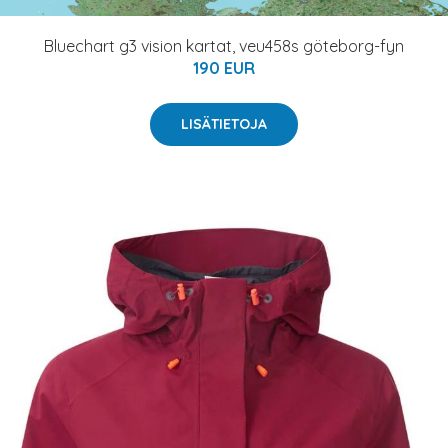
Bluechart g3 vision kartat, veu458s göteborg-fyn
190 EUR
LISÄTIETOJA