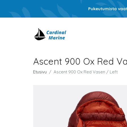
Pukeutumista vaati
Ascent 900 Ox Red Va
Etusivu
Ascent 900 Ox Red Vasen / Left