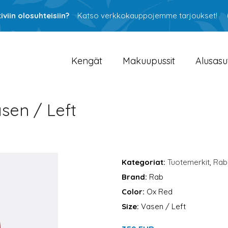
viin olosuhteisiin?
Katso verkkokauppojemme tarjoukset!
Kengät
Makuupussit
Alusasu
sen / Left
Kategoriat:
Tuotemerkit
,
Rab
Brand:
Rab
Color:
Ox Red
Size:
Vasen / Left