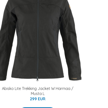
Abisko Lite Trekking Jacket W Harmaa /
Musta L
299 EUR