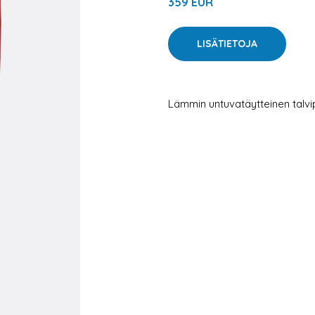
359 EUR
LISÄTIETOJA
Lämmin untuvatäytteinen talvipu