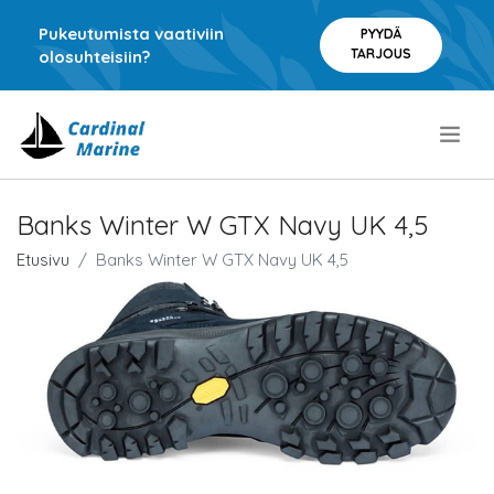
Pukeutumista vaativiin
PYYDÄ
TARJOUS
olosuhteisiin?
.
Banks Winter W GTX Navy UK 4,5
Etusivu
Banks Winter W GTX Navy UK 4,5