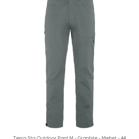
Tierra Sta Outdoor Pant M - Graphite - Miehet - 44