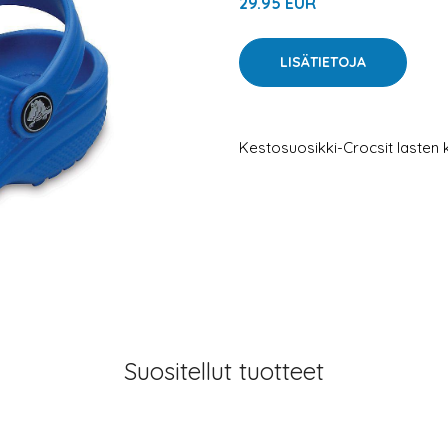
29.95 EUR
LISÄTIETOJA
Kestosuosikki-Crocsit lasten
Suositellut tuotteet