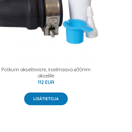
Potkurin akselitiiviste, itseilmaava ø30mm
akselille
112 EUR
LISÄTIETOJA