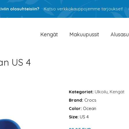
viin olosuhteisiin?
Katso verkkokauppojemme tarjoukset!
Kengät
Makuupussit
Alusasu
an US 4
Kategoriat:
Ulkoilu
,
Kengät
Brand:
Crocs
Color:
Ocean
Size:
US 4