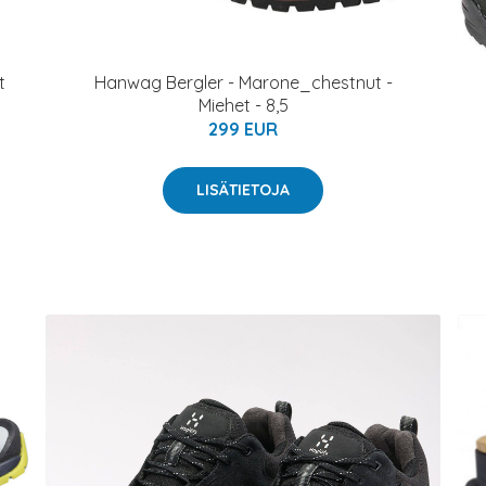
t
Hanwag Bergler - Marone_chestnut -
Miehet - 8,5
299 EUR
LISÄTIETOJA