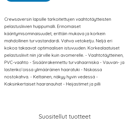
Crewsaversin lapsille tarkoitettujen vaahtotäytteisten
pelastusliivien huippumalli. Erinomaiset
kääntymisominaisuudet, erittäin mukava ja korkein
mahdollinen turvastandardi. Vahva vetoketju. Neljä eri
kokoa takaavat optimaalisen istuvuuden. Korkealaatuiset
pelastusliivit niin järville kuin avomerelle. - Vaahtotäytteinen,
PVC-vaahto - Sisäänrakennettu turvahaarniska - Vauvan- ja
lastenko’oissa ylimääräinen haaratuki - Niskassa
nostokahva. - Keltainen, näkyy hyvin vedessä -
Kaksinkertaiset haaranauhat - Heijastimet ja pilli
Suositellut tuotteet