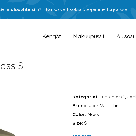
viin olosuhteisiin?
Katso verkkokauppojemme tarjoukset!
Kengät
Makuupussit
Alusasu
oss S
Kategoriat:
Tuotemerkit
,
Jac
Brand:
Jack Wolfskin
Color:
Moss
Size:
S