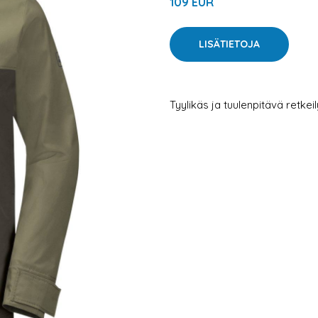
109 EUR
LISÄTIETOJA
Tyylikäs ja tuulenpitävä retkeil