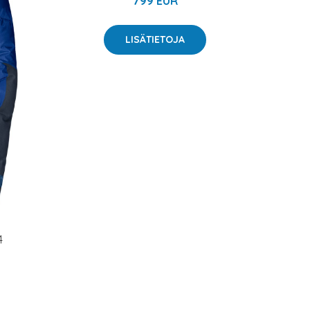
799 EUR
LISÄTIETOJA
4