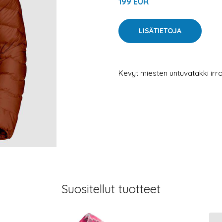
199 EUR
LISÄTIETOJA
Kevyt miesten untuvatakki irro
Suositellut tuotteet