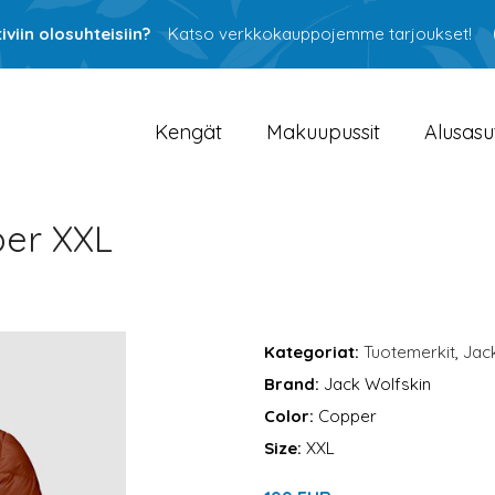
viin olosuhteisiin?
Katso verkkokauppojemme tarjoukset!
Kengät
Makuupussit
Alusasu
per XXL
Kategoriat:
Tuotemerkit
,
Jac
Brand:
Jack Wolfskin
Color:
Copper
Size:
XXL