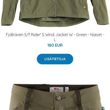
Fjällräven S/f Rider' S Wind Jacket W - Green - Naiset -
L
180 EUR
LISÄTIETOJA