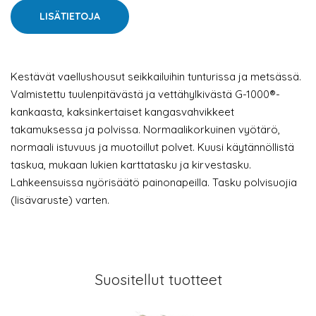
LISÄTIETOJA
Kestävät vaellushousut seikkailuihin tunturissa ja metsässä.
Valmistettu tuulenpitävästä ja vettähylkivästä G-1000®-
kankaasta, kaksinkertaiset kangasvahvikkeet
takamuksessa ja polvissa. Normaalikorkuinen vyötärö,
normaali istuvuus ja muotoillut polvet. Kuusi käytännöllistä
taskua, mukaan lukien karttatasku ja kirvestasku.
Lahkeensuissa nyörisäätö painonapeilla. Tasku polvisuojia
(lisävaruste) varten.
Suositellut tuotteet