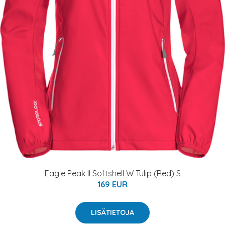
Eagle Peak II Softshell W Tulip (Red) S
169 EUR
LISÄTIETOJA