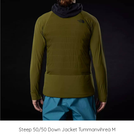
Steep 50/50 Down Jacket Tummanvihreä M