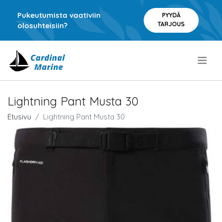
Pukeutumista vaativiin
PYYDÄ
TARJOUS
olosuhteisiin?
.
Lightning Pant Musta 30
Etusivu
Lightning Pant Musta 30