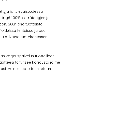
ettyjä ja tulevaisuudessa
irtyä 100% kierrätettyjen ja
öön. Suuri osa tuotteista
fioiduissa tehtaissa ja osa
oituja. Katso tuotekohtainen
n korjauspalvelun tuotteilleen.
aatteesi tarvitsee korjausta ja me
si. Valmis tuote toimitetaan