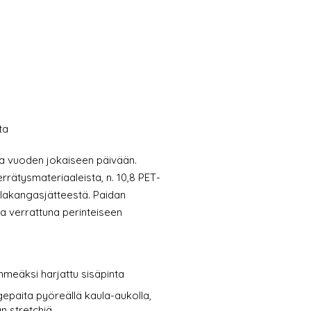
ta
ta vuoden jokaiseen päivään.
rrätysmateriaaleista, n. 10,8 PET-
illakangasjätteestä. Paidan
aa verrattuna perinteiseen
meäksi harjattu sisäpinta
gepaita pyöreällä kaula-aukolla,
n stretchiä