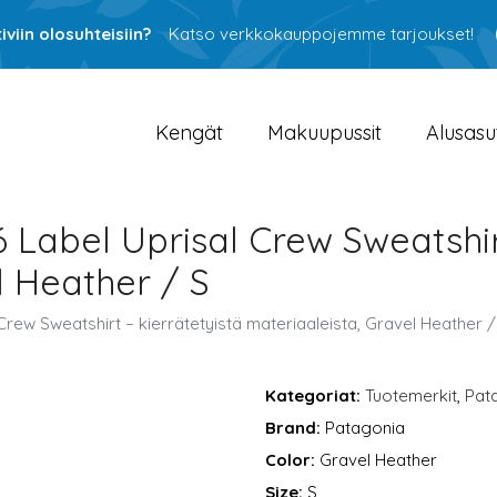
viin olosuhteisiin?
Katso verkkokauppojemme tarjoukset!
Kengät
Makuupussit
Alusasu
 Label Uprisal Crew Sweatshirt
l Heather / S
rew Sweatshirt – kierrätetyistä materiaaleista, Gravel Heather /
Kategoriat:
Tuotemerkit
,
Pat
Brand:
Patagonia
Color:
Gravel Heather
Size:
S