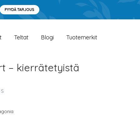
PYYDÄ TARJOUS
t
Teltat
Blogi
Tuotemerkit
 – kierrätetyistä
 S
agonia