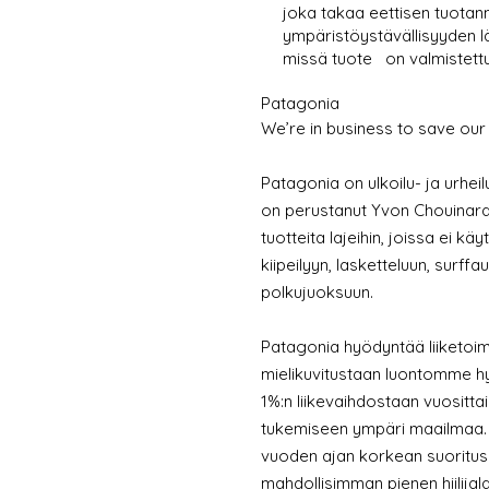
joka takaa eettisen tuota
ympäristöystävällisyyden lä
missä tuote
on valmistettu
Patagonia
We’re in business to save our
Patagonia on ulkoilu- ja urheil
on perustanut Yvon Chouinard
tuotteita lajeihin, joissa ei 
kiipeilyyn, lasketteluun, surffa
polkujuoksuun.
Patagonia hyödyntää liiketoim
mielikuvitustaan luontomme hyv
1%:n liikevaihdostaan vuositta
tukemiseen ympäri maailmaa. P
vuoden ajan korkean suoritusk
mahdollisimman pienen hiilijala