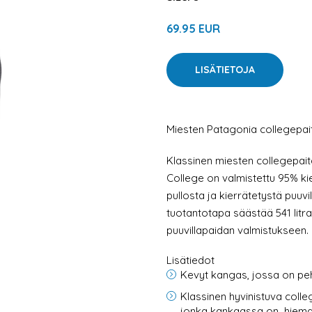
69.95 EUR
LISÄTIETOJA
Miesten Patagonia collegepai
Klassinen miesten collegepai
College on valmistettu 95% kie
pullosta ja kierrätetystä puuv
tuotantotapa säästää 541 litr
puuvillapaidan valmistukseen.
Lisätiedot
Kevyt kangas, jossa on peh
Klassinen hyvinistuva colle
jonka kankaassa on
hiema