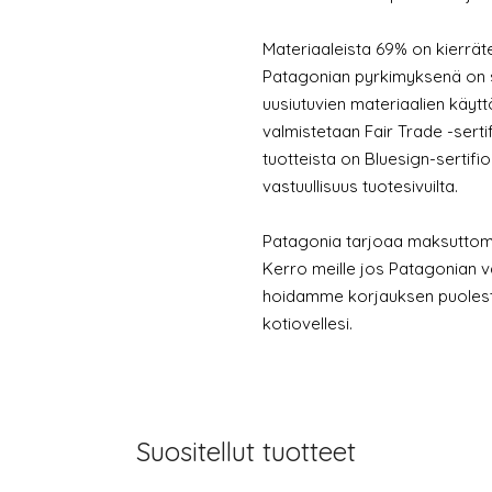
Materiaaleista 69% on kierrät
Patagonian pyrkimyksenä on si
uusiutuvien materiaalien käytt
valmistetaan Fair Trade -serti
tuotteista on Bluesign-sertifi
vastuullisuus tuotesivuilta.
Patagonia tarjoaa maksuttoma
Kerro meille jos Patagonian v
hoidamme korjauksen puolesta
kotiovellesi.
Suositellut tuotteet