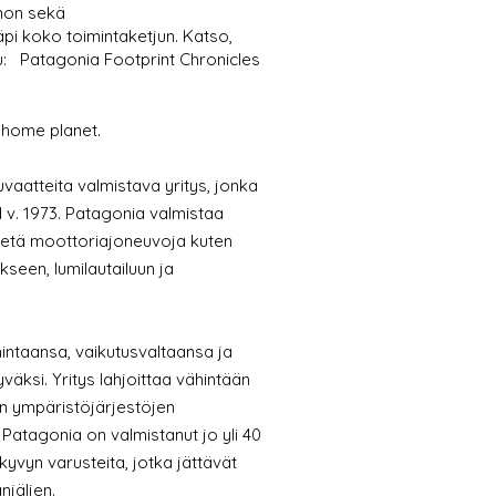
nnon sekä
pi koko toimintaketjun. Katso,
:
Patagonia Footprint Chronicles
 home planet.
uvaatteita valmistava yritys, jonka
 v. 1973. Patagonia valmistaa
käytetä moottoriajoneuvoja kuten
ukseen, lumilautailuun ja
intaansa, vaikutusvaltaansa ja
äksi. Yritys lahjoittaa vähintään
in ympäristöjärjestöjen
atagonia on valmistanut jo yli 40
yvyn varusteita, jotka jättävät
njäljen.