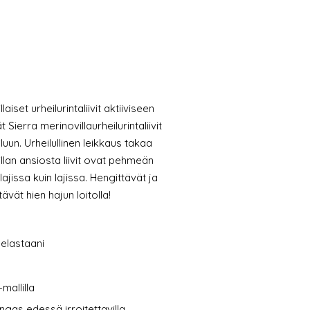
iset urheilurintaliivit aktiiviseen
 Sierra merinovillaurheilurintaliivit
luun. Urheilullinen leikkaus takaa
lan ansiosta liivit ovat pehmeän
lajissa kuin lajissa. Hengittävät ja
tävät hien hajun loitolla!
 elastaani
mallilla
gas edessä irroitettavilla