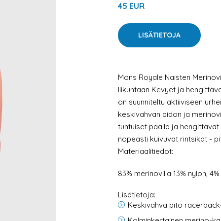
45 EUR
LISÄTIETOJA
Mons Royale Naisten Merinovilla
liikuntaan
Kevyet ja hengittävät
on suunniteltu aktiiviseen urhei
keskivahvan pidon ja merinovil
tuntuiset päällä ja hengittävät 
nopeasti kuivuvat rintsikat - pi
Materiaalitiedot:
83% merinovilla 13% nylon, 4%
Lisätietoja:
Keskivahva pito racerback-
Kolminkertainen merino-kan