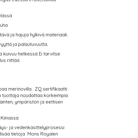
elässä
auha
tävä ja hajuja hylkivä materiaali.
yyttä ja palautuvuutta.
ja kuivuu hetkessä Ei tarvitse
us riittää
aa merinovilla.
ZQ sertifikaatti
an tuottaja noudattaa korkeimpia
äinten, ympäristön ja eettisen
 Kiinassa
äys- ja vedenkäsittelyprosessi
 lisää tietoja Mons Royalen