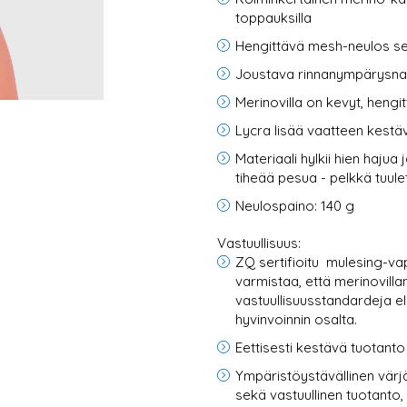
toppauksilla
Hengittävä mesh-neulos s
Joustava rinnanympärysn
Merinovilla on kevyt, hengit
Lycra lisää vaatteen kestäv
Materiaali hylkii hien hajua 
tiheää pesua - pelkkä tuulet
Neulospaino: 140 g
Vastuullisuus:
ZQ sertifioitu
mulesing-vap
varmistaa, että merinovill
vastuullisuusstandardeja el
hyvinvoinnin osalta.
Eettisesti kestävä tuotanto
Ympäristöystävällinen värj
sekä vastuullinen tuotanto,