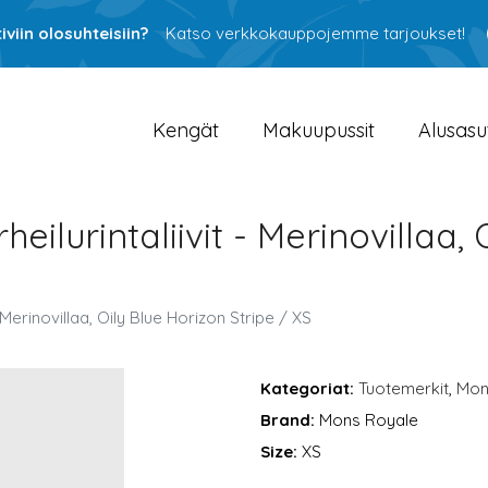
viin olosuhteisiin?
Katso verkkokauppojemme tarjoukset!
Kengät
Makuupussit
Alusasu
eilurintaliivit - Merinovillaa,
 Merinovillaa, Oily Blue Horizon Stripe / XS
Kategoriat:
Tuotemerkit
,
Mon
Brand:
Mons Royale
Size:
XS