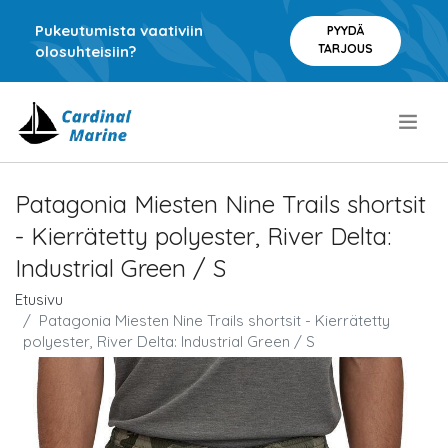
Pukeutumista vaativiin
PYYDÄ
TARJOUS
olosuhteisiin?
.
Patagonia Miesten Nine Trails shortsit
- Kierrätetty polyester, River Delta:
Industrial Green / S
Etusivu
Patagonia Miesten Nine Trails shortsit - Kierrätetty
polyester, River Delta: Industrial Green / S