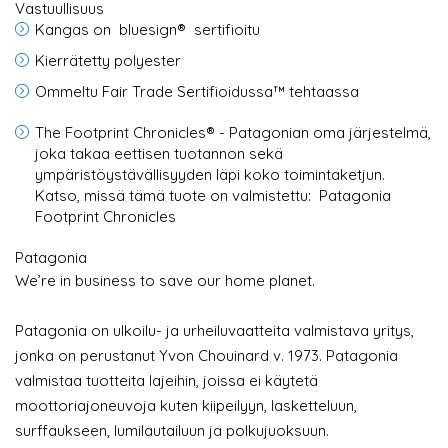
Vastuullisuus
Kangas on bluesign® sertifioitu
Kierrätetty polyester
Ommeltu Fair Trade Sertifioidussa™ tehtaassa
The Footprint Chronicles® - Patagonian oma järjestelmä,
joka takaa eettisen tuotannon sekä
ympäristöystävällisyyden läpi koko toimintaketjun.
Katso, missä tämä tuote on valmistettu: Patagonia
Footprint Chronicles
Patagonia
We’re in business to save our home planet.
Patagonia on ulkoilu- ja urheiluvaatteita valmistava yritys,
jonka on perustanut Yvon Chouinard v. 1973. Patagonia
valmistaa tuotteita lajeihin, joissa ei käytetä
moottoriajoneuvoja kuten kiipeilyyn, lasketteluun,
surffaukseen, lumilautailuun ja polkujuoksuun.