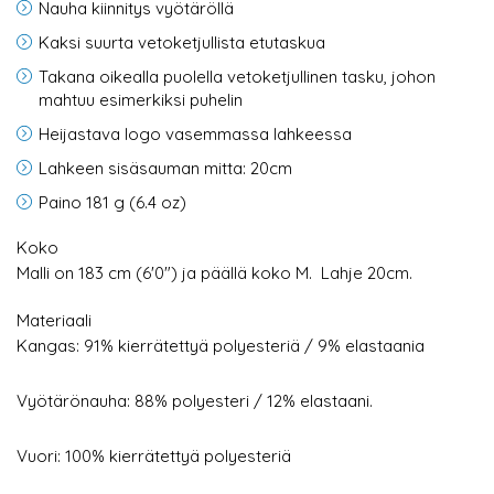
Nauha kiinnitys vyötäröllä
Kaksi suurta vetoketjullista etutaskua
Takana oikealla puolella vetoketjullinen tasku, johon
mahtuu esimerkiksi puhelin
Heijastava logo vasemmassa lahkeessa
Lahkeen sisäsauman mitta: 20cm
Paino 181 g (6.4 oz)
Koko
Malli on 183 cm (6'0") ja päällä koko M. Lahje 20cm.
Materiaali
Kangas: 91% kierrätettyä polyesteriä / 9% elastaania
Vyötärönauha: 88% polyesteri / 12% elastaani.
Vuori: 100% kierrätettyä polyesteriä