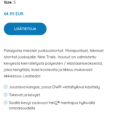
Size:
S
64.95 EUR
LISÄTIETOJA
Patagonia miesten juoksushortsit
Monipuoliset, tekniset
shortsit juoksijalle. Nine Trails -housut on valmistettu
kevyestä kierrätetystä polyesteri / elastaaniseoksesta,
joka hengittää, lisää kosteutta ja liikkuu mukavasti
liikkeessa. Lisätiedot
Joustava kangas, jossa DWR-vettähylkivä käsittely
Tukevat ja kevyet
Sisällä kevyt sisävuori HeiQ®-hienhajua hylkivällä
ominaisuudella