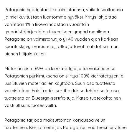
Patagonia hyödyntää liiketoimintaansa, vaikutusvaltaansa
ja mielikuvitustaan luontomme hyväksi. Yritys lahjoittaa
vähintään 1%:n liikevaihdostaan vuosittain
ympäristöjärjestöjen tukemiseen ympäri maailmaa.
Patagonia on valmistanut jo yli 40 vuoden ajan korkean
suorituskyvyn varusteita, jotka jättävät mahdollisimman
pienen hiilijalanjäljen.
Materiaaleista 69% on kierrätettyjä ja tulevaisuudessa
Patagonian pyrkimyksenä on siirtyä 100% kierrätettyjen ja
uusiutuvien materiaalien käyttöön. Suuri osa tuotteista
valmistetaan Fair Trade -sertifioiduissa tehtaissa ja osa
tuotteista on Bluesign-sertifioituja. Katso tuotekohtainen
vastuullisuus tuotesivuilta.
Patagonia tarjoaa maksuttoman korjauspalvelun
tuotteilleen. Kerro meille jos Patagonian vaatteesi tarvitsee