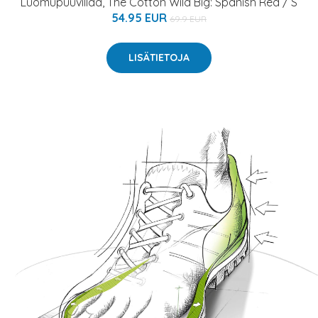
Luomupuuvillaa, The Cotton Wild Big: Spanish Red / S
54.95 EUR
69.9 EUR
LISÄTIETOJA