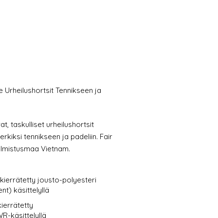
Urheilushortsit Tennikseen ja
t, taskulliset urheilushortsit
rkiksi tennikseen ja padeliin. Fair
valmistusmaa Vietnam.
ierrätetty jousto-polyesteri
t) käsittelyllä
ierrätetty
R-käsittelyllä