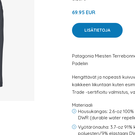
69.95 EUR
LISÄTIETOJA
Patagonia Miesten Terrebonne 
Padeliin
Hengittävät ja nopeasti kuivuva
kaikkeen liikuntaan kuten esime
Trade -sertifioitu valmistus, 
Materiaali
Housukangas: 2.6-oz 100% k
DWR (durable water repellen
Vyötärönauha: 3.7-oz 91% k
polyesteri/9% elastaani DW