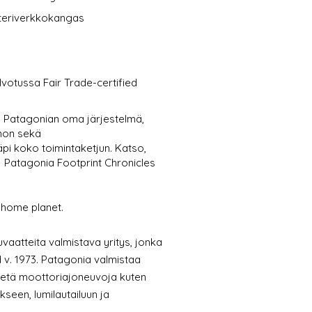
steriverkkokangas
lvotussa Fair Trade-certified
- Patagonian oma järjestelmä,
nnon sekä
pi koko toimintaketjun. Katso,
:
Patagonia Footprint Chronicles
 home planet.
uvaatteita valmistava yritys, jonka
 v. 1973. Patagonia valmistaa
käytetä moottoriajoneuvoja kuten
ukseen, lumilautailuun ja