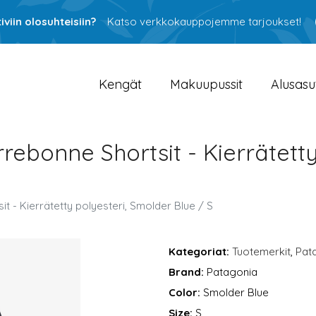
viin olosuhteisiin?
Katso verkkokauppojemme tarjoukset!
Kengät
Makuupussit
Alusasu
rebonne Shortsit - Kierrätetty
t - Kierrätetty polyesteri, Smolder Blue / S
Kategoriat:
Tuotemerkit
,
Pat
Brand:
Patagonia
Color:
Smolder Blue
Size:
S