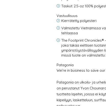
Taskut: 2.5-oz 100% polye
Vastuullisuus
Kierrätetty polyesteri
Valmistettu Vietnamissa va
tehtaassa
The Footprint Chronicles® 
joka takaa eettisen tuota
ympäristöystävällisyyden lä
missä tuote on valmistettu
Patagonia
We’re in business to save our
Patagonia on ulkoilu- ja urheil
on perustanut Yvon Chouinard
tuotteita lajeihin, joissa ei 
kiipeilyyn, lasketteluun, surffa
polkujuoksuun.