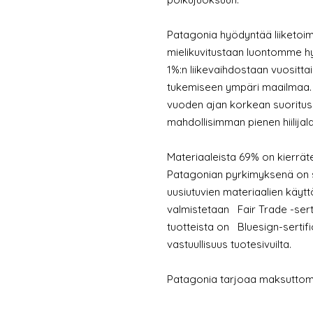
Patagonia hyödyntää liiketoim
mielikuvitustaan luontomme hyv
1%:n liikevaihdostaan vuositta
tukemiseen ympäri maailmaa. P
vuoden ajan korkean suoritusk
mahdollisimman pienen hiilijala
Materiaaleista 69% on kierrät
Patagonian pyrkimyksenä on si
uusiutuvien materiaalien käytt
valmistetaan
Fair Trade -sert
tuotteista on
Bluesign-sertifi
vastuullisuus tuotesivuilta.
Patagonia tarjoaa maksuttoma