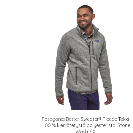
Patagonia Better Sweater® Fleece Takki -
100 % kierrätetystä polyesterista, Stone
Wash / XL