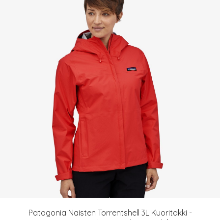
Patagonia Naisten Torrentshell 3L Kuoritakki -