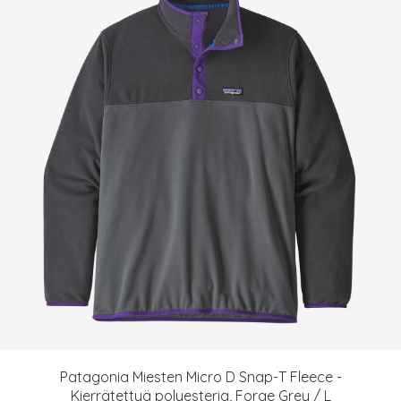
Patagonia Miesten Micro D Snap-T Fleece -
Kierrätettyä polyesteria, Forge Grey / L