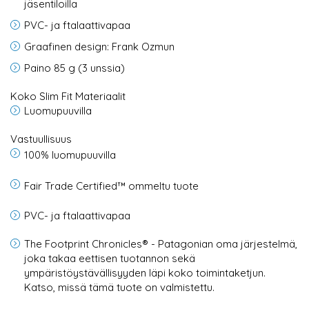
jäsentiloilla
PVC- ja ftalaattivapaa
Graafinen design: Frank Ozmun
Paino 85 g (3 unssia)
Koko Slim Fit Materiaalit
Luomupuuvilla
Vastuullisuus
100% luomupuuvilla
Fair Trade Certified™ ommeltu tuote
PVC- ja ftalaattivapaa
The Footprint Chronicles® - Patagonian oma järjestelmä,
joka takaa eettisen tuotannon sekä
ympäristöystävällisyyden läpi koko toimintaketjun.
Katso, missä tämä tuote on valmistettu.