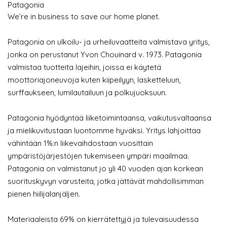
Patagonia
We’re in business to save our home planet.
Patagonia on ulkoilu- ja urheiluvaatteita valmistava yritys,
jonka on perustanut Yvon Chouinard v. 1973. Patagonia
valmistaa tuotteita lajeihin, joissa ei käytetä
moottoriajoneuvoja kuten kiipeilyyn, lasketteluun,
surffaukseen, lumilautailuun ja polkujuoksuun.
Patagonia hyödyntää liiketoimintaansa, vaikutusvaltaansa
ja mielikuvitustaan luontomme hyväksi. Yritys lahjoittaa
vähintään 1%:n liikevaihdostaan vuosittain
ympäristöjärjestöjen tukemiseen ympäri maailmaa.
Patagonia on valmistanut jo yli 40 vuoden ajan korkean
suorituskyvyn varusteita, jotka jättävät mahdollisimman
pienen hiilijalanjäljen.
Materiaaleista 69% on kierrätettyjä ja tulevaisuudessa