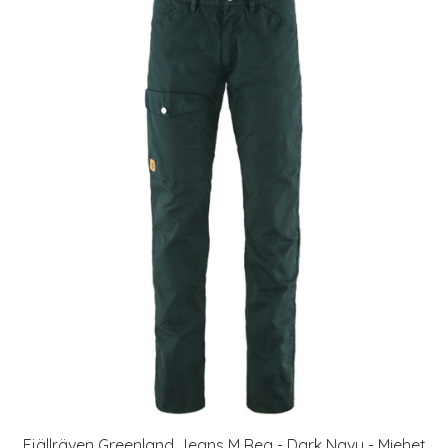
Fjällräven Greenland Jeans M Reg - Dark Navy - Miehet