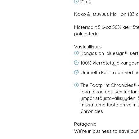
213 g
Koko & istuvuus
Malli on 183 
Materiaalit
5.6-oz 50% kierräte
polyesteria
Vastuullisuus
Kangas on bluesign® sertif
100% kierrätettyjä kangas
Ommeltu Fair Trade Sertif
The Footprint Chronicles® 
joka takaa eettisen tuota
ympäristöystävällisyyden lä
missä tämä tuote on valmis
Chronicles
Patagonia
We’re in business to save our