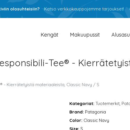
viin olosuhteisiin?
Katso verkkokauppojemme tarjoukset!
Kengät
Makuupussit
Alusasu
sponsibili-Tee® - Kierrätetyis
- Kierrätetyistä materiaaleista, Classic Navy / S
Kategoriat:
Tuotemerkit
,
Pat
Brand:
Patagonia
Color:
Classic Navy
Size:
S