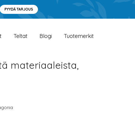
PYYDÄ TARJOUS
t
Teltat
Blogi
Tuotemerkit
tä materiaaleista,
agonia