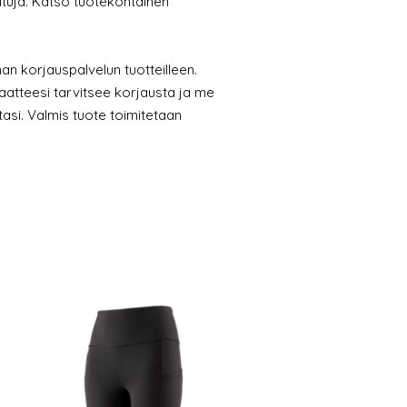
oituja. Katso tuotekohtainen
n korjauspalvelun tuotteilleen.
aatteesi tarvitsee korjausta ja me
si. Valmis tuote toimitetaan