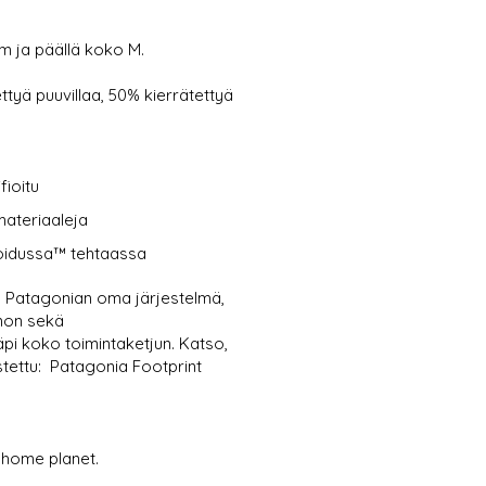
cm ja päällä koko M.
ttyä puuvillaa, 50% kierrätettyä
ioitu
materiaaleja
ioidussa™ tehtaassa
- Patagonian oma järjestelmä,
nnon sekä
pi koko toimintaketjun. Katso,
tettu: Patagonia Footprint
 home planet.