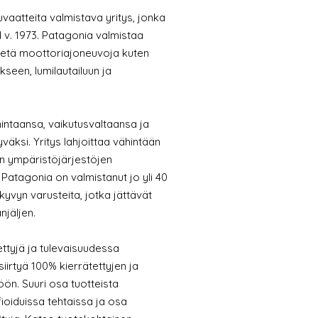
uvaatteita valmistava yritys, jonka
 v. 1973. Patagonia valmistaa
käytetä moottoriajoneuvoja kuten
ukseen, lumilautailuun ja
intaansa, vaikutusvaltaansa ja
äksi. Yritys lahjoittaa vähintään
in ympäristöjärjestöjen
atagonia on valmistanut jo yli 40
yvyn varusteita, jotka jättävät
njäljen.
ettyjä ja tulevaisuudessa
irtyä 100% kierrätettyjen ja
öön. Suuri osa tuotteista
fioiduissa tehtaissa ja osa