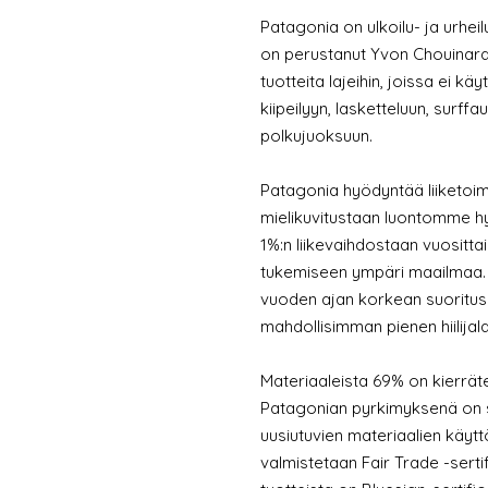
Patagonia on ulkoilu- ja urheil
on perustanut Yvon Chouinard
tuotteita lajeihin, joissa ei 
kiipeilyyn, lasketteluun, surffa
polkujuoksuun.
Patagonia hyödyntää liiketoim
mielikuvitustaan luontomme hyv
1%:n liikevaihdostaan vuositta
tukemiseen ympäri maailmaa. P
vuoden ajan korkean suoritusk
mahdollisimman pienen hiilijala
Materiaaleista 69% on kierrät
Patagonian pyrkimyksenä on si
uusiutuvien materiaalien käytt
valmistetaan Fair Trade -serti