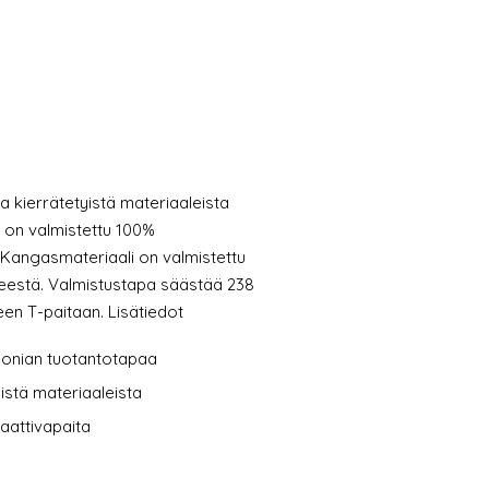
a kierrätetyistä materiaaleista
 on valmistettu 100%
. Kangasmateriaali on valmistettu
teestä. Valmistustapa säästää 238
seen T-paitaan. Lisätiedot
gonian tuotantotapaa
istä materiaaleista
laattivapaita