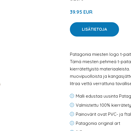
39.95 EUR
LISÄTIETOJA
Patagonia miesten logo t-pait
Tämä miesten pehmeä t-paita
kierrätettyistä materiaaleista
muovipuolloista ja kangasjät
litraa vettä verrattuna tavalli
Malli edustaa uusinta Pata
Valmistettu 100% kierrätety
Painovärit ovat PVC- ja fta
Patagonia original art