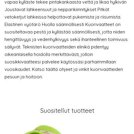
vapaa kylläste tekee pintakankaasta vettä ja likaa hylkivän
Joustavat lahkeensuut ja nepparikiinnitykset Pitkät
vetoketjut lahkeissa helpottavat pukemista ja riisumista.
Elastinen vyötärö Huolla säännöllisesti Kuorivaatteet on
suositeltavaa pestä ja kyllästää säännöllisesti, jotta niiden
hengittävyys ja vedenhylkivyys sekä ihanteellinen toimivuus
säilyvät. Teknisten kuorivaatteiden elinikä pidentyy
oikeanlaisella hoidolla merkittävästi, jolloin
suosikkivaatteesi palvelee käytössäsi parhaimmillaan
vuosikaudet. Katso täältä ohjeet ja vinkit kuorivaatteiden
pesuun ja hoitoon.
Suositellut tuotteet