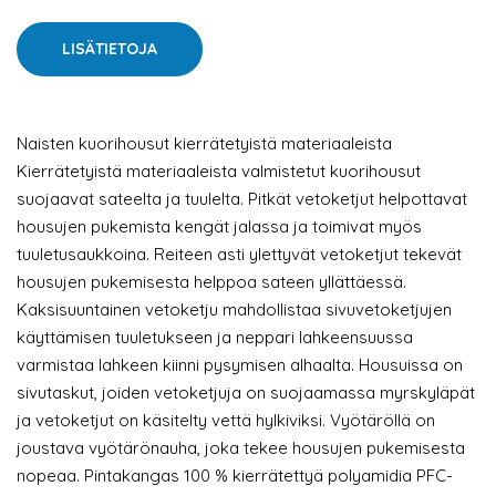
LISÄTIETOJA
Naisten kuorihousut kierrätetyistä materiaaleista
Kierrätetyistä materiaaleista valmistetut kuorihousut
suojaavat sateelta ja tuulelta. Pitkät vetoketjut helpottavat
housujen pukemista kengät jalassa ja toimivat myös
tuuletusaukkoina. Reiteen asti ylettyvät vetoketjut tekevät
housujen pukemisesta helppoa sateen yllättäessä.
Kaksisuuntainen vetoketju mahdollistaa sivuvetoketjujen
käyttämisen tuuletukseen ja neppari lahkeensuussa
varmistaa lahkeen kiinni pysymisen alhaalta. Housuissa on
sivutaskut, joiden vetoketjuja on suojaamassa myrskyläpät
ja vetoketjut on käsitelty vettä hylkiviksi. Vyötäröllä on
joustava vyötärönauha, joka tekee housujen pukemisesta
nopeaa. Pintakangas 100 % kierrätettyä polyamidia PFC-