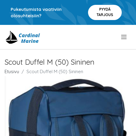
Pukeutumista vaativiin
PYYDÄ
TARJOUS
olosuhteisiin?
.
Scout Duffel M (50) Sininen
Etusivu
Scout Duffel M (50) Sininen