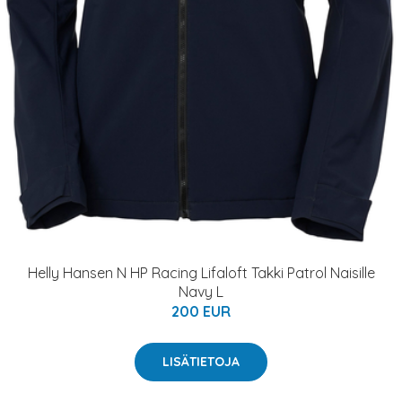
Helly Hansen N HP Racing Lifaloft Takki Patrol Naisille
Navy L
200 EUR
LISÄTIETOJA