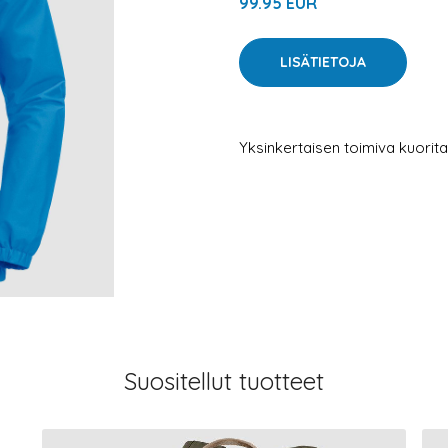
99.95 EUR
LISÄTIETOJA
Yksinkertaisen toimiva kuoritak
Suositellut tuotteet