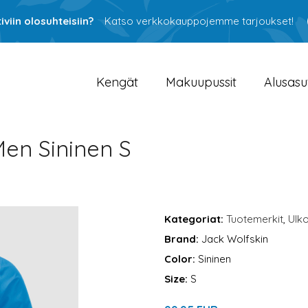
viin olosuhteisiin?
Katso verkkokauppojemme tarjoukset!
Kengät
Makuupussit
Alusasu
Men Sininen S
Kategoriat:
Tuotemerkit
,
Ulko
Brand:
Jack Wolfskin
Color:
Sininen
Size:
S