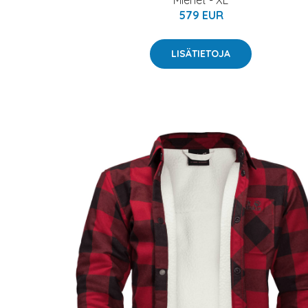
Miehet - XL
579 EUR
LISÄTIETOJA