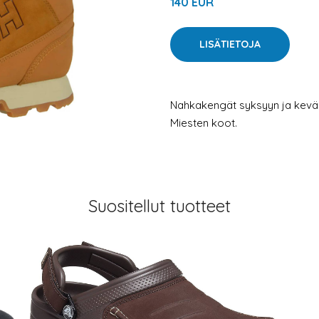
140 EUR
LISÄTIETOJA
Nahkakengät syksyyn ja kevää
Miesten koot.
Suositellut tuotteet