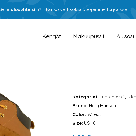
viin olosuhteisiin?
Katso verkkokauppojemme tarjoukset!
Kengät
Makuupussit
Alusasu
Kategoriat:
Tuotemerkit
,
Ulko
Brand:
Helly Hansen
Color:
Wheat
Size:
US 10