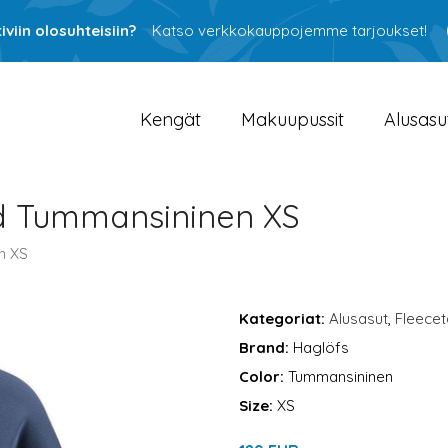
viin olosuhteisiin?
Katso verkkokauppojemme tarjoukset!
Kengät
Makuupussit
Alusasu
d Tummansininen XS
n XS
Kategoriat:
Alusasut
,
Fleecet
Brand:
Haglöfs
Color:
Tummansininen
Size:
XS