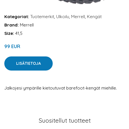
Kategoriat:
Tuotemerkit
,
Ulkoilu
,
Merrell
,
Kengät
Brand:
Merrell
Size:
41,5
99 EUR
LISÄTIETOJA
Jalkojesi ympärille kietoutuvat barefoot-kengät miehille.
Suositellut tuotteet